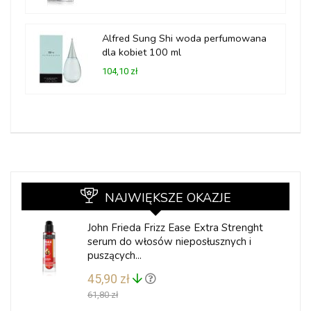
Alfred Sung Shi woda perfumowana
dla kobiet 100 ml
104,10 zł
NAJWIĘKSZE OKAZJE
John Frieda Frizz Ease Extra Strenght
serum do włosów nieposłusznych i
puszących...
45,90 zł
61,80 zł