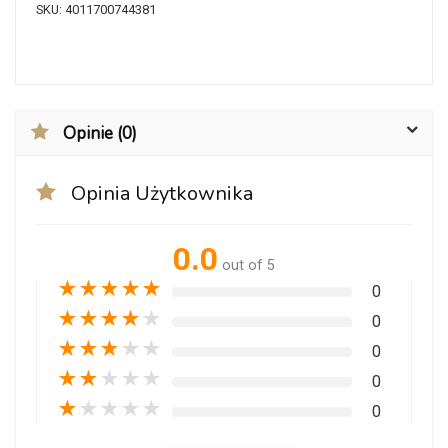
SKU:
4011700744381
Opinie (0)
Opinia Użytkownika
0.0
out of 5
★
★
★
★
★
0
★
★
★
★
★
0
★
★
★
★
★
0
★
★
★
★
★
0
★
★
★
★
★
0