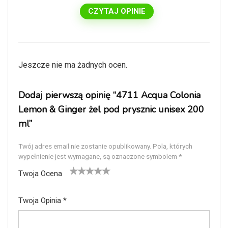
CZYTAJ OPINIE
Jeszcze nie ma żadnych ocen.
Dodaj pierwszą opinię “4711 Acqua Colonia
Lemon & Ginger żel pod prysznic unisex 200
ml”
Twój adres email nie zostanie opublikowany.
Pola, których
wypełnienie jest wymagane, są oznaczone symbolem
*
Twoja Ocena
1
2
3
4
5
Twoja Opinia
*