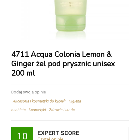
4711 Acqua Colonia Lemon &
Ginger żel pod prysznic unisex
200 ml
Dodaj swoją opinię
Akcesoria i kosmetyki do kąpieli
Higiena
osobista
Kosmetyki
Zdrowie i uroda
EXPERT SCORE
10
Czytaj opinie