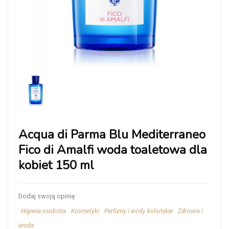
Acqua di Parma Blu Mediterraneo
Fico di Amalfi woda toaletowa dla
kobiet 150 ml
Dodaj swoją opinię
Higiena osobista
Kosmetyki
Perfumy i wody kolońskie
Zdrowie i
uroda