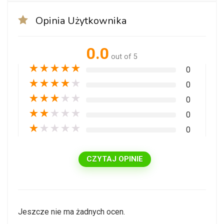
Opinia Użytkownika
0.0
out of 5
★
★
★
★
★
0
★
★
★
★
★
0
★
★
★
★
★
0
★
★
★
★
★
0
★
★
★
★
★
0
CZYTAJ OPINIE
Jeszcze nie ma żadnych ocen.