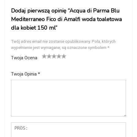
Dodaj pierwszą opinię “Acqua di Parma Blu
Mediterraneo Fico di Amalfi woda toaletowa
dla kobiet 150 ml”
Twój adres email nie zostanie opublikowany.
Pola, których
wypełnienie jest wymagane, są oznaczone symbolem
*
Twoja Ocena
1
2
3
4
5
Twoja Opinia
*