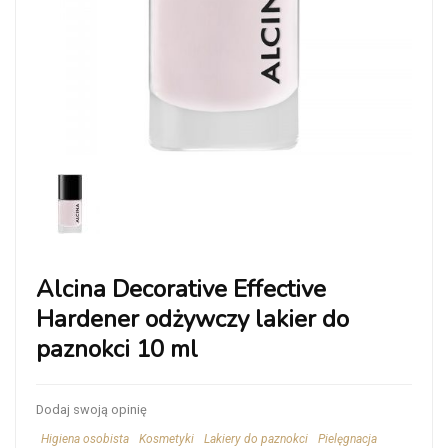
Alcina Decorative Effective
Hardener odżywczy lakier do
paznokci 10 ml
Dodaj swoją opinię
Higiena osobista
Kosmetyki
Lakiery do paznokci
Pielęgnacja