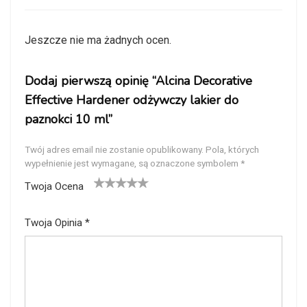
Jeszcze nie ma żadnych ocen.
Dodaj pierwszą opinię “Alcina Decorative
Effective Hardener odżywczy lakier do
paznokci 10 ml”
Twój adres email nie zostanie opublikowany.
Pola, których
wypełnienie jest wymagane, są oznaczone symbolem
*
Twoja Ocena
1
2
3
4
5
Twoja Opinia
*