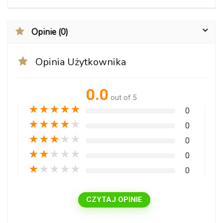
Opinie (0)
Opinia Użytkownika
0.0
out of 5
★
★
★
★
★
0
★
★
★
★
★
0
★
★
★
★
★
0
★
★
★
★
★
0
★
★
★
★
★
0
CZYTAJ OPINIE