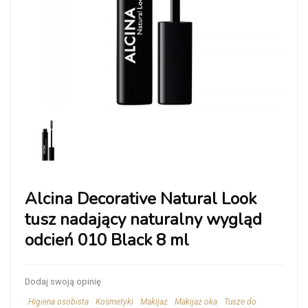
Alcina Decorative Natural Look
tusz nadający naturalny wygląd
odcień 010 Black 8 ml
Dodaj swoją opinię
Higiena osobista
Kosmetyki
Makijaż
Makijaż oka
Tusze do