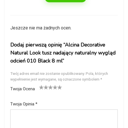
Jeszcze nie ma żadnych ocen.
Dodaj pierwszą opinię “Alcina Decorative
Natural Look tusz nadający naturalny wygląd
odcień 010 Black 8 ml”
Twój adres email nie zostanie opublikowany.
Pola, których
wypełnienie jest wymagane, są oznaczone symbolem
*
Twoja Ocena
1
2
3
4
5
Twoja Opinia
*