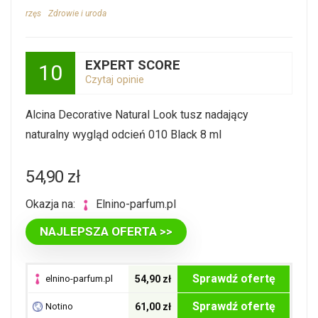
rzęs
Zdrowie i uroda
EXPERT SCORE
10
Czytaj opinie
Alcina Decorative Natural Look tusz nadający
naturalny wygląd odcień 010 Black 8 ml
54,90
zł
Okazja na:
elnino-parfum.pl
NAJLEPSZA OFERTA >>
Sprawdź ofertę
elnino-parfum.pl
54,90 zł
Sprawdź ofertę
Notino
61,00 zł