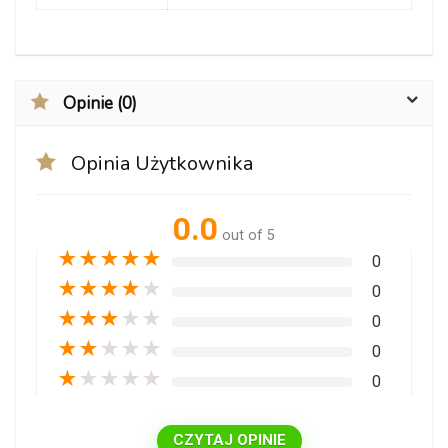
Opinie (0)
Opinia Użytkownika
0.0
out of 5
★
★
★
★
★
0
★
★
★
★
★
0
★
★
★
★
★
0
★
★
★
★
★
0
★
★
★
★
★
0
CZYTAJ OPINIE