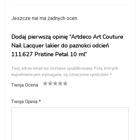
Jeszcze nie ma żadnych ocen.
Dodaj pierwszą opinię “Artdeco Art Couture
Nail Lacquer lakier do paznokci odcień
111.627 Pristine Petal 10 ml”
Twój adres email nie zostanie opublikowany.
Pola, których
wypełnienie jest wymagane, są oznaczone symbolem
*
Twoja Ocena
1
2
3
4
5
Twoja Opinia
*