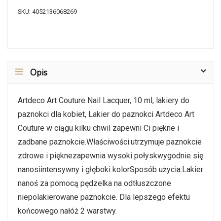
SKU:
4052136068269
Opis
Artdeco Art Couture Nail Lacquer, 10 ml, lakiery do
paznokci dla kobiet, Lakier do paznokci Artdeco Art
Couture w ciągu kilku chwil zapewni Ci piękne i
zadbane paznokcie.Właściwości:utrzymuje paznokcie
zdrowe i pięknezapewnia wysoki połyskwygodnie się
nanosiintensywny i głęboki kolorSposób użycia:Lakier
nanoś za pomocą pędzelka na odtłuszczone
niepolakierowane paznokcie. Dla lepszego efektu
końcowego nałóż 2 warstwy.