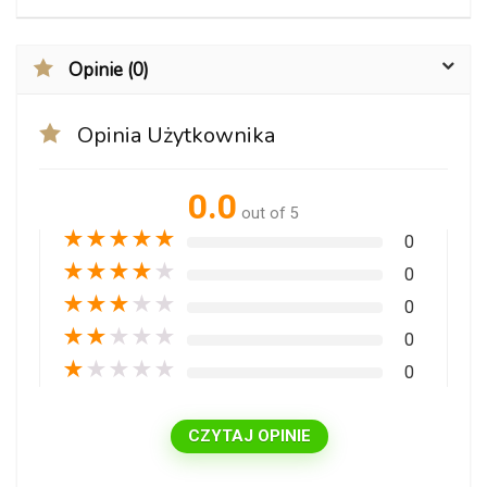
Opinie (0)
Opinia Użytkownika
0.0
out of 5
★
★
★
★
★
0
★
★
★
★
★
0
★
★
★
★
★
0
★
★
★
★
★
0
★
★
★
★
★
0
CZYTAJ OPINIE