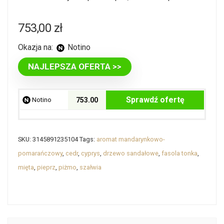
753,00
zł
Okazja na:
Notino
NAJLEPSZA OFERTA >>
Sprawdź ofertę
Notino
753.00
SKU:
3145891235104
Tags:
aromat mandarynkowo-
pomarańczowy
,
cedr
,
cyprys
,
drzewo sandałowe
,
fasola tonka
,
mięta
,
pieprz
,
piżmo
,
szałwia