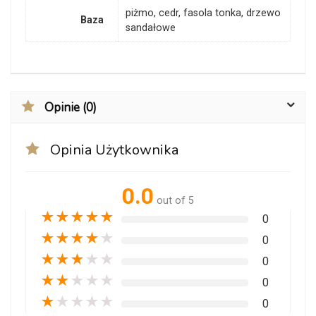
piżmo, cedr, fasola tonka, drzewo
Baza
sandałowe
Opinie (0)
Opinia Użytkownika
0.0
out of 5
★
★
★
★
★
0
★
★
★
★
★
0
★
★
★
★
★
0
★
★
★
★
★
0
★
★
★
★
★
0