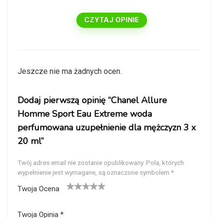
CZYTAJ OPINIE
Jeszcze nie ma żadnych ocen.
Dodaj pierwszą opinię “Chanel Allure
Homme Sport Eau Extreme woda
perfumowana uzupełnienie dla mężczyzn 3 x
20 ml”
Twój adres email nie zostanie opublikowany.
Pola, których
wypełnienie jest wymagane, są oznaczone symbolem
*
Twoja Ocena
1
2
3
4
5
Twoja Opinia
*