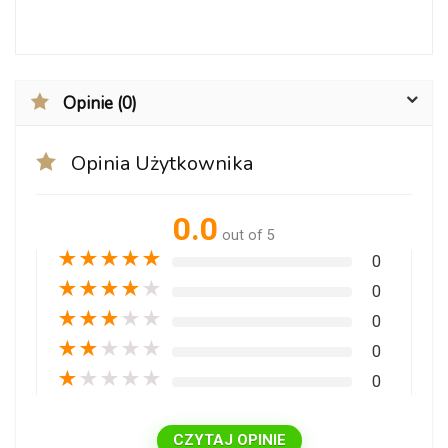
Opinie (0)
Opinia Użytkownika
0.0
out of 5
★
★
★
★
★
0
★
★
★
★
★
0
★
★
★
★
★
0
★
★
★
★
★
0
★
★
★
★
★
0
CZYTAJ OPINIE