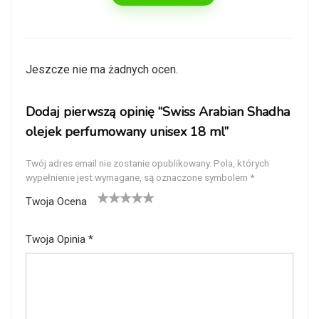
Jeszcze nie ma żadnych ocen.
Dodaj pierwszą opinię “Swiss Arabian Shadha
olejek perfumowany unisex 18 ml”
Twój adres email nie zostanie opublikowany.
Pola, których
wypełnienie jest wymagane, są oznaczone symbolem
*
Twoja Ocena
1
2
3
4
5
Twoja Opinia
*