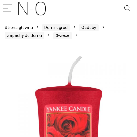
Strona główna
Dom i ogród
Ozdoby
Zapachy do domu
Świece