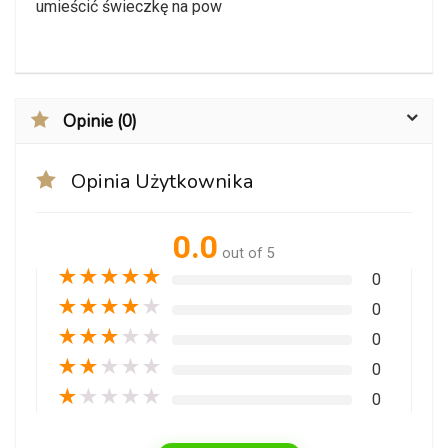
umieścić świeczkę na pow
Opinie (0)
Opinia Użytkownika
0.0
out of 5
★
★
★
★
★
0
★
★
★
★
★
0
★
★
★
★
★
0
★
★
★
★
★
0
★
★
★
★
★
0