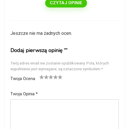
CZYTAJ OPINIE
Jeszcze nie ma żadnych ocen.
Dodaj pierwszą opinię “”
Twój adres email nie zostanie opublikowany.
Pola, których
wypełnienie jest wymagane, są oznaczone symbolem
*
Twoja Ocena
1
2
3
4
5
Twoja Opinia
*