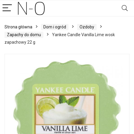
Strona główna
Dom i ogród
Ozdoby
Zapachy do domu
Yankee Candle Vanilla Lime wosk
zapachowy 22 g