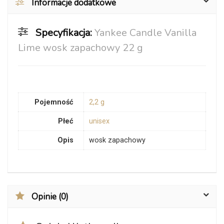
Informacje dodatkowe
Specyfikacja:
Yankee Candle Vanilla
Lime wosk zapachowy 22 g
Pojemność
2,2 g
Płeć
unisex
Opis
wosk zapachowy
Opinie (0)