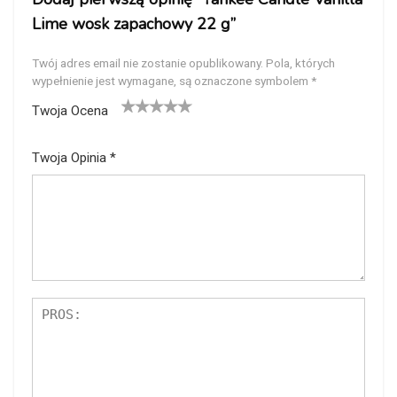
Lime wosk zapachowy 22 g”
Twój adres email nie zostanie opublikowany.
Pola, których
wypełnienie jest wymagane, są oznaczone symbolem
*
Twoja Ocena
1
2
3
4
5
Twoja Opinia
*