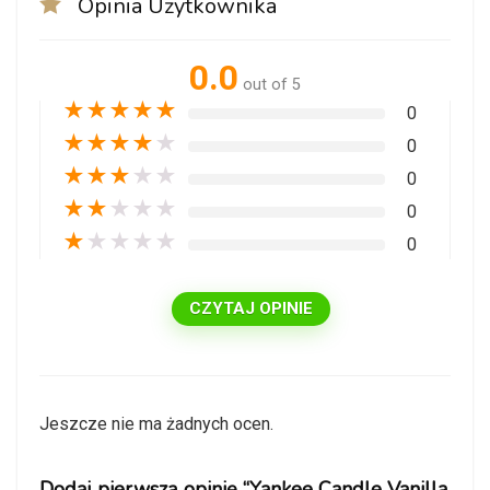
Opinia Użytkownika
0.0
out of 5
★
★
★
★
★
0
★
★
★
★
★
0
★
★
★
★
★
0
★
★
★
★
★
0
★
★
★
★
★
0
CZYTAJ OPINIE
Jeszcze nie ma żadnych ocen.
Dodaj pierwszą opinię “Yankee Candle Vanilla