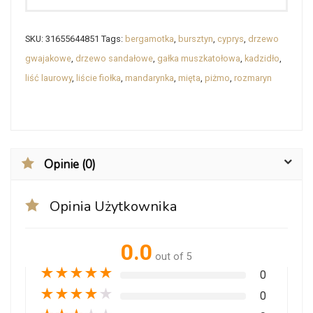
SKU:
31655644851
Tags:
bergamotka
,
bursztyn
,
cyprys
,
drzewo
gwajakowe
,
drzewo sandałowe
,
gałka muszkatołowa
,
kadzidło
,
liść laurowy
,
liście fiołka
,
mandarynka
,
mięta
,
piżmo
,
rozmaryn
Opinie (0)
Opinia Użytkownika
0.0
out of 5
★
★
★
★
★
0
★
★
★
★
★
0