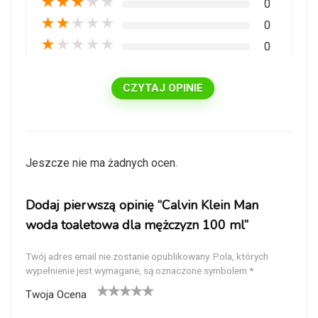
★
★
★
★
★
0
★
★
★
★
★
0
★
★
★
★
★
0
CZYTAJ OPINIE
Jeszcze nie ma żadnych ocen.
Dodaj pierwszą opinię “Calvin Klein Man
woda toaletowa dla mężczyzn 100 ml”
Twój adres email nie zostanie opublikowany.
Pola, których
wypełnienie jest wymagane, są oznaczone symbolem
*
Twoja Ocena
1
2
3
4
5