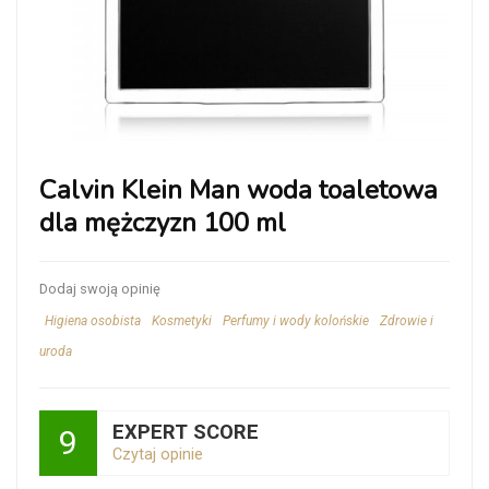
Calvin Klein Man woda toaletowa
dla mężczyzn 100 ml
Dodaj swoją opinię
Higiena osobista
Kosmetyki
Perfumy i wody kolońskie
Zdrowie i
uroda
EXPERT SCORE
9
Czytaj opinie